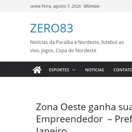
Pular
Últimos:
sexta-feira, agosto 7, 2026
para
o
ZERO83
conteúdo
Notícias da Paraíba e Nordeste, futebol ao
vivo, jogos, Copa do Nordeste
ESPORTES
NOTICIAS
CONTAT
Zona Oeste ganha sua
Empreendedor – Prefe
Janeiro