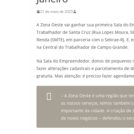
27 de maio de 2025
A Zona Oeste vai ganhar sua primeira Sala do Em
Trabalhador de Santa Cruz (Rua Lopes Moura, 58)
Renda (SMTE), em parceria com o Sebrae-RJ. E, 
na Central do Trabalhador de Campo Grande.
Na Sala do Empreendedor, donos de pequenos ne
fazer alterações cadastrais e parcelamento de dí
gratuita. Mas atenção: é preciso fazer agendamen
– A Zona Oeste é uma região que tem
os nossos serviços, temos também c
importante da cidade. A criação de
de novos negócios – defendeu o secr