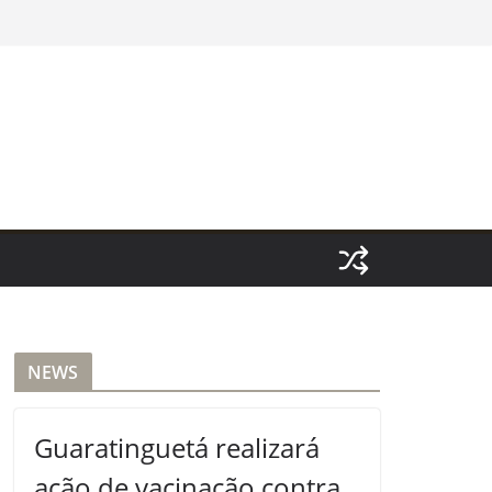
NEWS
Guaratinguetá realizará
ação de vacinação contra