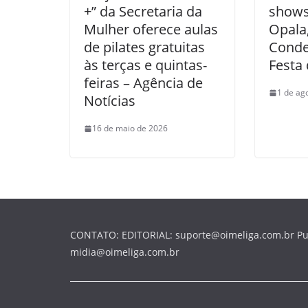
+” da Secretaria da
shows
Mulher oferece aulas
Opala
de pilates gratuitas
Conde
às terças e quintas-
Festa
feiras – Agência de
1 de ag
Notícias
16 de maio de 2026
CONTATO: EDITORIAL: suporte@oimeliga.com.br Pu
midia@oimeliga.com.br