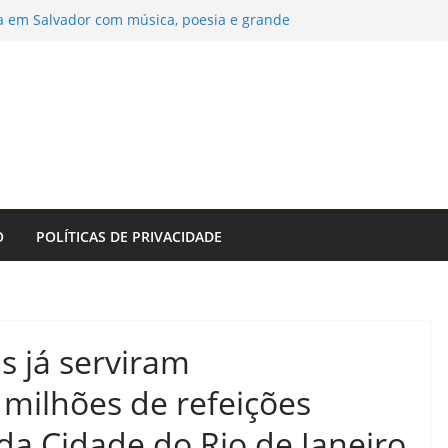
a em Salvador com música, poesia e grande
atenderá na região central na próxima
cia de Notícias
João Pessoa abre inscrições para cursos
orte e costura, confeitaria e salgateria
de R$ 5 milhões vai reforçar a proteção da
5, principal acesso a Bonito. – Prefeitura
Bonito
ato Veterano 2026 segue com oito jogos
8) – Agência de Notícias
O
POLÍTICAS DE PRIVACIDADE
s já serviram
milhões de refeições
 da Cidade do Rio de Janeiro