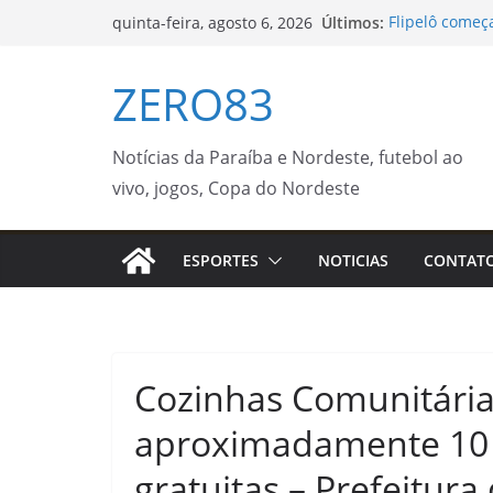
Pular
Últimos:
Flipelô começ
quinta-feira, agosto 6, 2026
para
participação
Procon Móvel 
o
ZERO83
semana – Agên
conteúdo
Prefeitura de 
gratuitos de c
Investimento 
Notícias da Paraíba e Nordeste, futebol ao
fauna na MS-34
vivo, jogos, Copa do Nordeste
Municipal de 
Supercampeon
neste sábado (
ESPORTES
NOTICIAS
CONTAT
Cozinhas Comunitária
aproximadamente 10 
gratuitas – Prefeitura