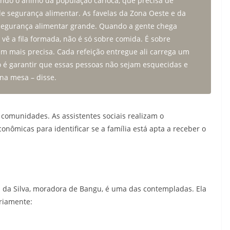
ando o ânimo da população carioca, que precisa de
de segurança alimentar. As favelas da Zona Oeste e da
egurança alimentar grande. Quando a gente chega
vê a fila formada, não é só sobre comida. É sobre
m mais precisa. Cada refeição entregue ali carrega um
 é garantir que essas pessoas não sejam esquecidas e
 na mesa – disse.
comunidades. As assistentes sociais realizam o
onômicas para identificar se a família está apta a receber o
a da Silva, moradora de Bangu, é uma das contempladas. Ela
ariamente: