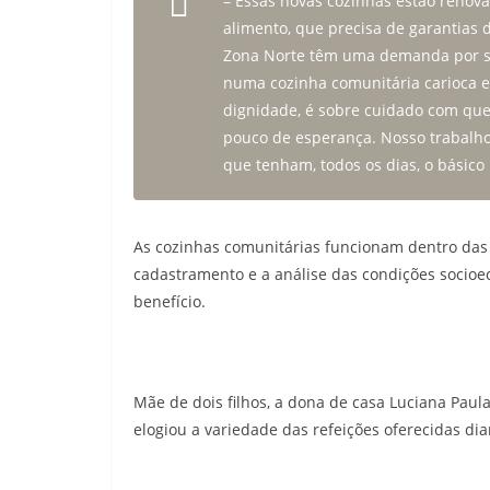
– Essas novas cozinhas estão renov
alimento, que precisa de garantias 
Zona Norte têm uma demanda por s
numa cozinha comunitária carioca e 
dignidade, é sobre cuidado com que
pouco de esperança. Nosso trabalho
que tenham, todos os dias, o básico
As cozinhas comunitárias funcionam dentro das 
cadastramento e a análise das condições socioec
benefício.
Mãe de dois filhos, a dona de casa Luciana Paul
elogiou a variedade das refeições oferecidas di