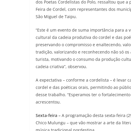
dos Poetas Cordelistas do Polo, ressaltou que a
Feira de Cordel, com representantes dos municíp
São Miguel de Taipu.
“Este é um evento de suma importância para a v
cultural da cadeia produtiva do cordel e das po
preservando o compromisso e enaltecendo, valo
tradição, valorizando e reconhecendo não só os
turista, motivando o consumo da produção cultura
cadeia criativa”, observou.
A expectativa – conforme a cordelista – é levar 
cordel e das poéticas orais, permitindo ao públ
desse trabalho. “Esperamos ter o fortaleciment
acrescentou.
Sexta-feira –
A programação desta sexta-feira (29
Chico Mulungu – que vão mostrar a arte da litera
música tradicional nordestina.