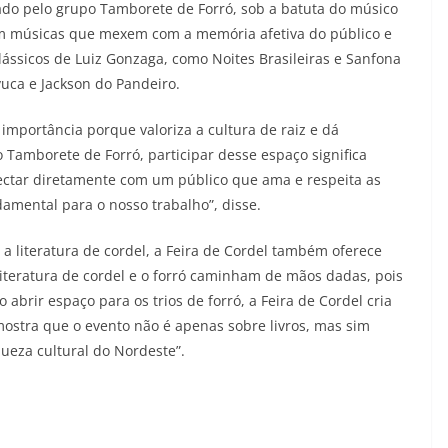
o pelo grupo Tamborete de Forró, sob a batuta do músico
om músicas que mexem com a memória afetiva do público e
ássicos de Luiz Gonzaga, como Noites Brasileiras e Sanfona
uca e Jackson do Pandeiro.
mportância porque valoriza a cultura de raiz e dá
a o Tamborete de Forró, participar desse espaço significa
nectar diretamente com um público que ama e respeita as
damental para o nosso trabalho”, disse.
a literatura de cordel, a Feira de Cordel também oferece
 literatura de cordel e o forró caminham de mãos dadas, pois
rir espaço para os trios de forró, a Feira de Cordel cria
mostra que o evento não é apenas sobre livros, mas sim
queza cultural do Nordeste”.