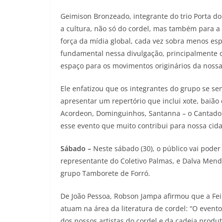
Geimison Bronzeado, integrante do trio Porta d
a cultura, não só do cordel, mas também para a 
força da mídia global, cada vez sobra menos esp
fundamental nessa divulgação, principalmente o
espaço para os movimentos originários da nossa
Ele enfatizou que os integrantes do grupo se sen
apresentar um repertório que inclui xote, baião
Acordeon, Dominguinhos, Santanna – o Cantador,
esse evento que muito contribui para nossa cida
Sábado –
Neste sábado (30), o público vai pode
representante do Coletivo Palmas, e Dalva Men
grupo Tamborete de Forró.
De João Pessoa, Robson Jampa afirmou que a Fei
atuam na área da literatura de cordel: “O evento
dos nossos artistas do cordel e da cadeia produ