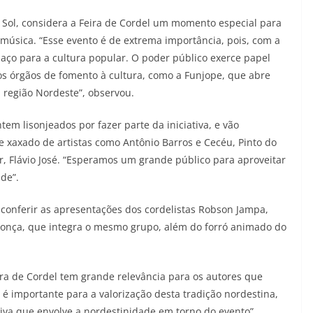
o Sol, considera a Feira de Cordel um momento especial para
música. “Esse evento é de extrema importância, pois, com a
aço para a cultura popular. O poder público exerce papel
s órgãos de fomento à cultura, como a Funjope, que abre
 região Nordeste”, observou.
tem lisonjeados por fazer parte da iniciativa, e vão
 e xaxado de artistas como Antônio Barros e Cecéu, Pinto do
 Flávio José. “Esperamos um grande público para aproveitar
de”.
r conferir as apresentações dos cordelistas Robson Jampa,
donça, que integra o mesmo grupo, além do forró animado do
ra de Cordel tem grande relevância para os autores que
 é importante para a valorização desta tradição nordestina,
tiva que envolve a nordestinidade em torno do evento”,