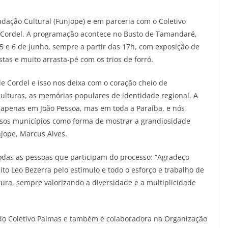
ndação Cultural (Funjope) e em parceria com o Coletivo
de Cordel. A programação acontece no Busto de Tamandaré,
s 5 e 6 de junho, sempre a partir das 17h, com exposição de
stas e muito arrasta-pé com os trios de forró.
de Cordel e isso nos deixa com o coração cheio de
lturas, as memórias populares de identidade regional. A
o apenas em João Pessoa, mas em toda a Paraíba, e nós
rsos municípios como forma de mostrar a grandiosidade
njope, Marcus Alves.
odas as pessoas que participam do processo: “Agradeço
ito Leo Bezerra pelo estímulo e todo o esforço e trabalho de
tura, sempre valorizando a diversidade e a multiplicidade
 do Coletivo Palmas e também é colaboradora na Organização