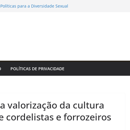
Políticas para a Diversidade Sexual
 reuniões do GADS e do GPH deste mês
a de Notícias
dia Botafogo x Fluminense pelo
ino
es de limpeza e conservação nos
s para o Dia dos Pais
ratinguetá orienta população sobre
 fortes e chuva entre os dias 6 e 8 de
listas discutem os desafios pós
O
POLÍTICAS DE PRIVACIDADE
ECA Digital no Rio Innovation Week –
de do Rio de Janeiro
ça valorização da cultura
cordelistas e forrozeiros