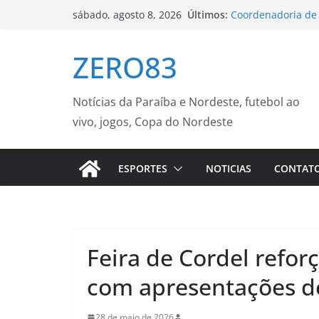
Pular
Últimos:
Coordenadoria de 
sábado, agosto 8, 2026
para
divulga datas das
de agosto – Agênci
o
ZERO83
Ventania no Rio a
conteúdo
Brasileirão Femin
Emlur realiza açõ
cemitérios público
Notícias da Paraíba e Nordeste, futebol ao
Prefeitura de Gua
vivo, jogos, Copa do Nordeste
previsão de ventos
agosto
Ministra e especia
ESPORTES
NOTICIAS
CONTAT
implementação do 
Prefeitura da Cida
Feira de Cordel refor
com apresentações de 
28 de maio de 2026