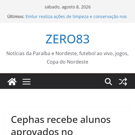
Pular
sábado, agosto 8, 2026
para
Últimos:
Emlur realiza ações de limpeza e conservação nos
o
cemitérios públicos para o Dia dos Pais
Sedurb divulga programação religiosa nos
conteúdo
ZERO83
cemitérios públicos da Capital para o Dia dos Pais
Repertório de Caetano Veloso embala show
exclusivo na TV Brasil
Guarda Municipal capacita novos agentes para
Notícias da Paraíba e Nordeste, futebol ao vivo, jogos,
atuação na Ronda Maria da Penha – Prefeitura da
Copa do Nordeste
Cidade do Rio de Janeiro
Ventania no Rio adia Botafogo x Fluminense pelo
Brasileirão Feminino
Cephas recebe alunos
aprovados no