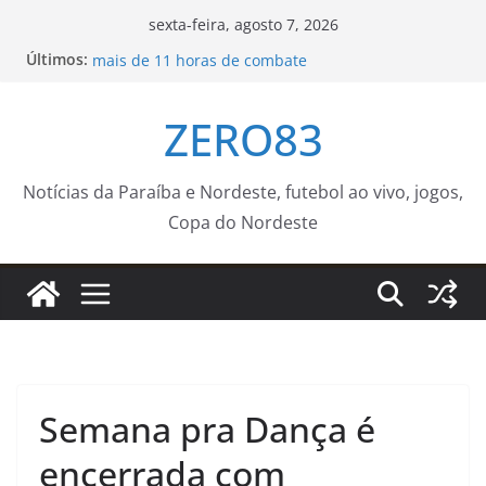
Pular
sexta-feira, agosto 7, 2026
para
Incêndio na Serra do Vulcão é controlado após
Últimos:
mais de 11 horas de combate
o
Cinema Pontos MIS | Programação de Agosto –
conteúdo
Prefeitura Estância Turística Guaratinguetá
ZERO83
Evento de adoção de cães do Canil Municipal de
Sorocaba é levado ao Carrefour Sônia Maria neste
sábado (8) – Agência de Notícias
Notícias da Paraíba e Nordeste, futebol ao vivo, jogos,
Leo Bezerra sorteia apartamentos e realiza o
Copa do Nordeste
sonho da casa própria para 240 famílias
Cidade de Santos, no litoral de São Paulo, registra
ventos de 109 km/h
Semana pra Dança é
encerrada com