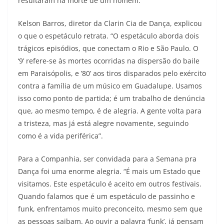
resultaram na morte de um homem.
Kelson Barros, diretor da Clarin Cia de Dança, explicou
o que o espetáculo retrata. “O espetáculo aborda dois
trágicos episódios, que conectam o Rio e São Paulo. O
‘9’ refere-se às mortes ocorridas na dispersão do baile
em Paraisópolis, e ’80’ aos tiros disparados pelo exército
contra a família de um músico em Guadalupe. Usamos
isso como ponto de partida; é um trabalho de denúncia
que, ao mesmo tempo, é de alegria. A gente volta para
a tristeza, mas já está alegre novamente, seguindo
como é a vida periférica”.
Para a Companhia, ser convidada para a Semana pra
Dança foi uma enorme alegria. “É mais um Estado que
visitamos. Este espetáculo é aceito em outros festivais.
Quando falamos que é um espetáculo de passinho e
funk, enfrentamos muito preconceito, mesmo sem que
as pessoas saibam. Ao ouvir a palavra ‘funk’, já pensam