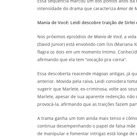
Essa sequência marcou um dos pontos altos da no
intensidade do drama que caracteriza
Amor de 
Mania de Você: Leidi descobre traição de Sirle
Nos próximos episódios de
Mania de Você
, a vid
(David Junior) está envolvido com Ísis (Marian
flagra os dois em um momento íntimo. Conhecida
afirmando que ela tem “vocação pra corna”.
Essa descoberta reacende mágoas antigas, já qu
anterior. Movida pela raiva, Leidi considera to
sugerir que Marlete, ex-criminosa, volte aos se
Marlete, apesar de sua aparente redenção, não d
provocá-la, afirmando que as traições fazem par
A trama ganha um tom ainda mais tenso e cômi
continua desempenhando o papel de falsa mãe d
de manipular e fomentar intrigas está longe d