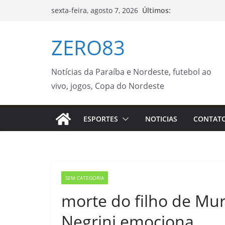
Pular
Últimos:
sexta-feira, agosto 7, 2026
para
o
ZERO83
conteúdo
Notícias da Paraíba e Nordeste, futebol ao
vivo, jogos, Copa do Nordeste
ESPORTES
NOTICIAS
CONTAT
SEM CATEGORIA
morte do filho de Mur
Negrini emociona