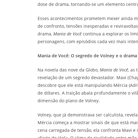
dose de drama, tornando-se um elemento central n
Esses acontecimentos prometem mexer ainda ma
de confronto, tensões inesperadas e reviravolt
drama,
Mania de Você
continua a explorar os lim
personagens, com episódios cada vez mais intens
Mania de Você: O segredo de Volney e o drama 
Na novela das nove da Globo,
Mania de Você
, as
revelação de um segredo devastador. Mavi (Chay
descobre que ele está manipulando Mércia (Adri
de dólares. A traição abala profundamente o vi
dimensão do plano de Volney.
Volney, que já demonstrava ser calculista, reve
Mércia começa a mostrar sinais de que está mai
cena carregada de tensão, ela confronta Mavi e i
afaste de Viola. O clima de rivalidade entre mãe