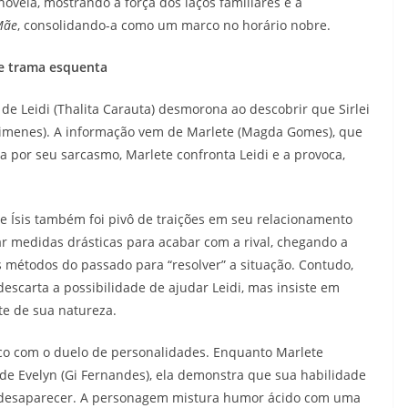
vela, mostrando a força dos laços familiares e a
Mãe
, consolidando-a como um marco no horário nobre.
i e trama esquenta
a de Leidi (Thalita Carauta) desmorona ao descobrir que Sirlei
a Ximenes). A informação vem de Marlete (Magda Gomes), que
 por seu sarcasmo, Marlete confronta Leidi e a provoca,
e Ísis também foi pivô de traições em seu relacionamento
mar medidas drásticas para acabar com a rival, chegando a
us métodos do passado para “resolver” a situação. Contudo,
escarta a possibilidade de ajudar Leidi, mas insiste em
te de sua natureza.
co com o duelo de personalidades. Enquanto Marlete
e Evelyn (Gi Fernandes), ela demonstra que sua habilidade
e desaparecer. A personagem mistura humor ácido com uma