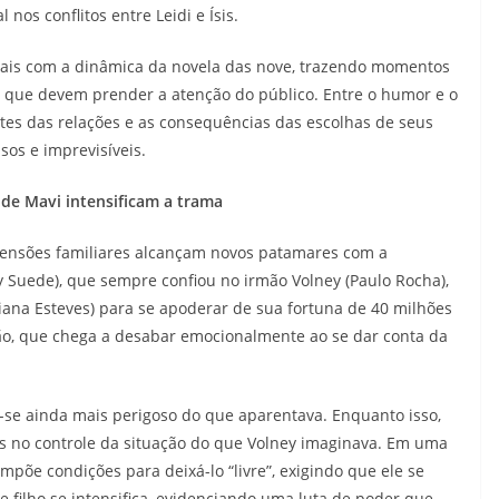
os conflitos entre Leidi e Ísis.
is com a dinâmica da novela das nove, trazendo momentos
as que devem prender a atenção do público. Entre o humor e o
ites das relações e as consequências das escolhas de seus
os e imprevisíveis.
de Mavi intensificam a trama
 tensões familiares alcançam novos patamares com a
 Suede), que sempre confiou no irmão Volney (Paulo Rocha),
ana Esteves) para se apoderar de sua fortuna de 40 milhões
lão, que chega a desabar emocionalmente ao se dar conta da
la-se ainda mais perigoso do que aparentava. Enquanto isso,
s no controle da situação do que Volney imaginava. Em uma
mpõe condições para deixá-lo “livre”, exigindo que ele se
 e filho se intensifica, evidenciando uma luta de poder que