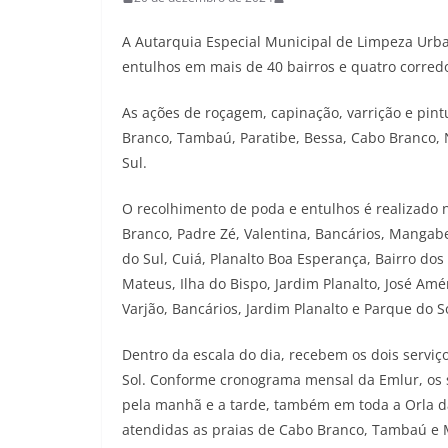
A Autarquia Especial Municipal de Limpeza Urban
entulhos em mais de 40 bairros e quatro corredor
As ações de roçagem, capinação, varrição e pint
Branco, Tambaú, Paratibe, Bessa, Cabo Branco, N
Sul.
O recolhimento de poda e entulhos é realizado n
Branco, Padre Zé, Valentina, Bancários, Mangabe
do Sul, Cuiá, Planalto Boa Esperança, Bairro dos
Mateus, Ilha do Bispo, Jardim Planalto, José Améri
Varjão, Bancários, Jardim Planalto e Parque do 
Dentro da escala do dia, recebem os dois serviç
Sol. Conforme cronograma mensal da Emlur, os se
pela manhã e a tarde, também em toda a Orla da
atendidas as praias de Cabo Branco, Tambaú e 