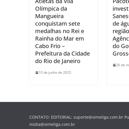
Atletas da Vila
Pacot
Olímpica da
inves
Mangueira
Sanes
conquistam sete
de ág
medalhas no Rei e
região
Rainha do Mar em
Agênc
Cabo Frio –
do Go
Prefeitura da Cidade
Gross
do Rio de Janeiro
26 de m
10 de junho de 2025
CONTATO: EDITORIAL: suporte@oimeliga.com.br Pu
midia@oimeliga.com.br