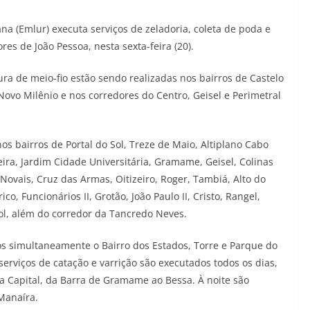
a (Emlur) executa serviços de zeladoria, coleta de poda e
es de João Pessoa, nesta sexta-feira (20).
ura de meio-fio estão sendo realizadas nos bairros de Castelo
ovo Milênio e nos corredores do Centro, Geisel e Perimetral
os bairros de Portal do Sol, Treze de Maio, Altiplano Cabo
ira, Jardim Cidade Universitária, Gramame, Geisel, Colinas
 Novais, Cruz das Armas, Oitizeiro, Roger, Tambiá, Alto do
co, Funcionários II, Grotão, João Paulo II, Cristo, Rangel,
Sol, além do corredor da Tancredo Neves.
os simultaneamente o Bairro dos Estados, Torre e Parque do
rviços de catação e varrição são executados todos os dias,
 Capital, da Barra de Gramame ao Bessa. À noite são
Manaíra.