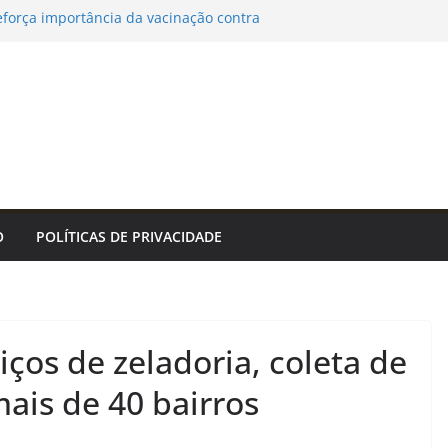
eforça importância da vacinação contra
rta para a segunda dose
ato Veterano 2026 segue com oito jogos
(8) – Agência de Notícias
a em Salvador com música, poesia e grande
nvivência promovem saúde, autonomia e
vida para pessoas idosas em João Pessoa
ltivo de orquídeas é realizada no Jardim
orocaba neste sábado (8) – Agência de
O
POLÍTICAS DE PRIVACIDADE
ços de zeladoria, coleta de
ais de 40 bairros