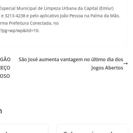
Especial Municipal de Limpeza Urbana da Capital (Emlur)
 e 3213-4238 e pelo aplicativo João Pessoa na Palma da Mão.
forma Prefeitura Conectada, no
hp?pg=wp/wp&itd=10.
EGÃO
São José aumenta vantagem no último dia dos
PREÇO
Jogos Abertos
NOSO
m