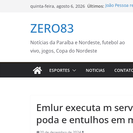
Pular
Últimos:
João Pessoa r
quinta-feira, agosto 6, 2026
para
dengue e ale
Supercampeon
o
ZERO83
neste sábado 
conteúdo
Flipelô começ
participação
Grupos de co
Notícias da Paraíba e Nordeste, futebol ao
qualidade de 
vivo, jogos, Copa do Nordeste
Oficina de cu
Botânico de S
Notícias
ESPORTES
NOTICIAS
CONTAT
Emlur executa m servi
poda e entulhos em m
20 de dezembro de 2024