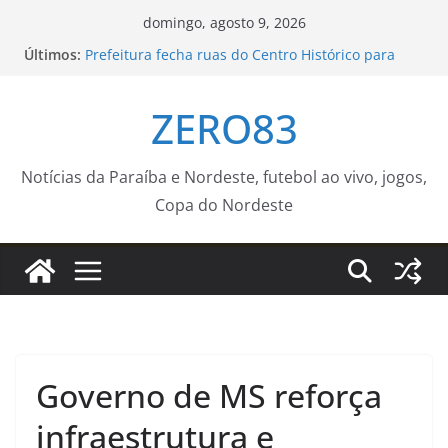
Pular
domingo, agosto 9, 2026
para
Últimos:
Prefeitura fecha ruas do Centro Histórico para
o
atividades esportivas e culturais no fim de
semana
conteúdo
ZERO83
Jovens negros do Rio e da Bahia recebem bolsa
para estudar no exterior
Confira a agenda do ‘Médico Na Praça’ para a
próxima semana – Agência de Notícias
Notícias da Paraíba e Nordeste, futebol ao vivo, jogos,
Secretaria Municipal de Saúde incentiva homens
Copa do Nordeste
a cuidar da saúde antes e durante a paternidade
Agosto terá dois eclipses; saiba como assistir aos
fenômenos
Governo de MS reforça
infraestrutura e