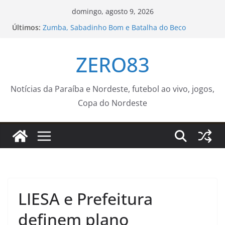
Pular
domingo, agosto 9, 2026
para
Últimos:
Zumba, Sabadinho Bom e Batalha do Beco
o
transformam o Centro Histórico em ponto de
encontro
conteúdo
ZERO83
Agosto terá dois eclipses; saiba como assistir aos
fenômenos
Prefeitura fecha ruas do Centro Histórico para
atividades esportivas e culturais no fim de
Notícias da Paraíba e Nordeste, futebol ao vivo, jogos,
semana
Copa do Nordeste
Batalha do Beco recebe Vulto MC e DJ Black neste
sábado com o apoio da Funjope
Aos 20 anos, chega notícia sobre ocorrido com o
filho de Wagner Moura
LIESA e Prefeitura
definem plano