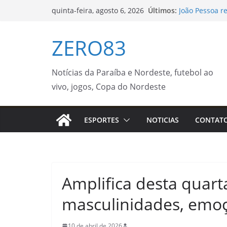
Pular
Últimos:
João Pessoa r
quinta-feira, agosto 6, 2026
para
dengue e aler
Supercampeon
o
ZERO83
neste sábado (
conteúdo
Flipelô começ
participação
Grupos de co
Notícias da Paraíba e Nordeste, futebol ao
qualidade de 
vivo, jogos, Copa do Nordeste
Oficina de cul
Botânico de S
Notícias
ESPORTES
NOTICIAS
CONTAT
Amplifica desta quarta
masculinidades, emoçõ
10 de abril de 2026