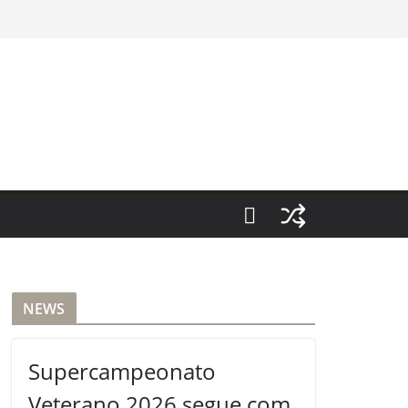
NEWS
Supercampeonato
Veterano 2026 segue com