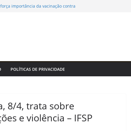
eforça importância da vacinação contra
ta para a segunda dose
ato Veterano 2026 segue com oito jogos
8) – Agência de Notícias
a em Salvador com música, poesia e grande
nvivência promovem saúde, autonomia e
vida para pessoas idosas em João Pessoa
tivo de orquídeas é realizada no Jardim
orocaba neste sábado (8) – Agência de
O
POLÍTICAS DE PRIVACIDADE
, 8/4, trata sobre
es e violência – IFSP