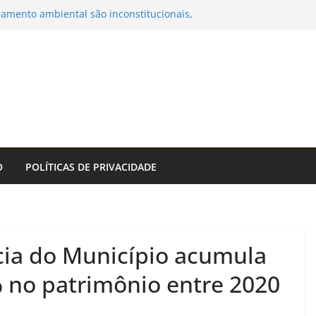
ciamento ambiental são inconstitucionais,
ITAÇÃO PREGÃO ELETRÔNICO Nº. 32/2026 –
 PREÇOS PARA FUTURA AQUISIÇÃO DE
ÁS OXIGÊNIO MEDICINAL E GÁS OXIGÊNIO
 COM FORNECIMENTO DE CILINDROS EM
UANDO APLICÁVEL, PARA ATENDER AS
S DA PREFEITURA MUNICIPAL DE BONITO/MS.
Municipal de Bonito
emprego pode estar mais perto do que você
feitura Estância Turística Guaratinguetá
O
POLÍTICAS DE PRIVACIDADE
icipal de Vacinação Antirrábica começa
– Prefeitura da Cidade do Rio de Janeiro
lhador de Aquidauana leva serviços e
ao programa Meu Bairro Acontece
ncia do Município acumula
no patrimônio entre 2020