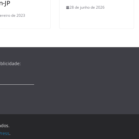
n-JP
28 de junho de 2026
vereiro de 2023
blicidade:
ados.
ress
.