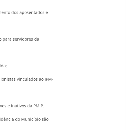
mento dos aposentados e
o para servidores da
ida;
onistas vinculados ao IPM-
vos e inativos da PMJP.
idência do Município são