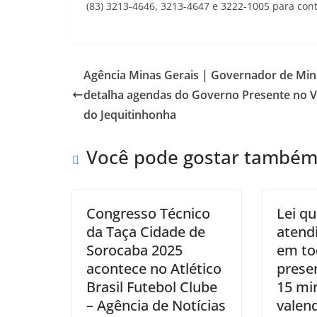
(83) 3213-4646, 3213-4647 e 3222-1005 para con
Agência Minas Gerais | Governador de Min
detalha agendas do Governo Presente no V
do Jequitinhonha
Você pode gostar també
Congresso Técnico
Lei q
da Taça Cidade de
atend
Sorocaba 2025
em to
acontece no Atlético
prese
Brasil Futebol Clube
15 mi
– Agência de Notícias
valend