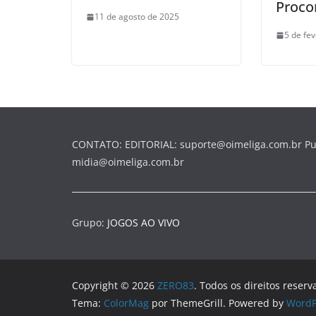
Proco
11 de agosto de 2025
5 de fe
CONTATO: EDITORIAL: suporte@oimeliga.com.br Pu
midia@oimeliga.com.br
Grupo:
JOGOS AO VIVO
Copyright © 2026
ZERO83
. Todos os direitos reserv
Tema:
ColorMag
por ThemeGrill. Powered by
WordP