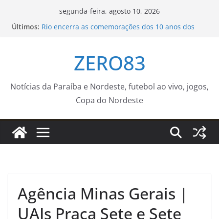
Pular
segunda-feira, agosto 10, 2026
para
Últimos:
Rio encerra as comemorações dos 10 anos dos
o
Jogos Olímpicos e Paralímpicos de 2016 –
Prefeitura da Cidade do Rio de Janeiro
conteúdo
ZERO83
Jovem falece ao lado da mãe e da avó
Prefeitura entrega Academia da Cidade no bairro
dos Bancários e amplia acesso gratuito à
atividade física
Notícias da Paraíba e Nordeste, futebol ao vivo, jogos,
Projeto aproxima comunidades de equipamentos
Copa do Nordeste
culturais em Salvador
Seinfra inicia semana com serviços da Operação
Tapa-Buraco em quase 50 bairros de João Pessoa
Agência Minas Gerais |
UAIs Praça Sete e Sete