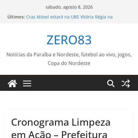
Pular
sábado, agosto 8, 2026
para
Últimos:
Cras Móvel estará na UBS Vitória Régia na
o
próxima quarta-feira (12) – Agência de Notícias
Consultório Veterinário Móvel atenderá no Parque
conteúdo
ZERO83
São Bento na próxima semana – Agência de
Notícias
AGU se reúne com Discord e cobra proteção de
crianças na plataforma
Notícias da Paraíba e Nordeste, futebol ao vivo, jogos,
Profissionais da Educação Infantil da Rede
Copa do Nordeste
Municipal de João Pessoa participam de formação
imersiva
Neste sábado (08), a Prefeitura de Guaratinguetá
realiza mais uma edição do programa “Sábado
Saúde”
Cronograma Limpeza
em Ação – Prefeitura