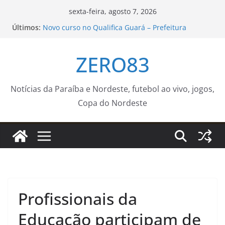
Pular
sexta-feira, agosto 7, 2026
para
Últimos:
Novo curso no Qualifica Guará – Prefeitura
o
Estância Turística Guaratinguetá
Concertos com Orquestra Sinfônica e Hugo Rafael
conteúdo
ZERO83
celebram aniversário de 372 anos de Sorocaba –
Agência de Notícias
Polícia Federal indicia 16 pessoas por queda de
avião da Voepass
Notícias da Paraíba e Nordeste, futebol ao vivo, jogos,
IFSP debate políticas culturais e troca
Copa do Nordeste
experiências no Forcult Sudeste – IFSP
Seinfra finaliza semana com operação tapa-
buraco e outros serviços de manutenção em 53
bairros
Profissionais da
Educação participam de