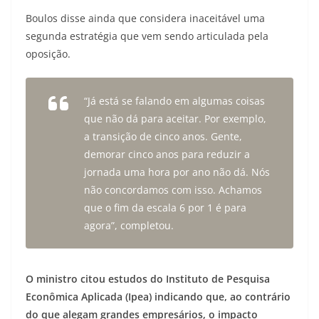
Boulos disse ainda que considera inaceitável uma
segunda estratégia que vem sendo articulada pela
oposição.
“Já está se falando em algumas coisas
que não dá para aceitar. Por exemplo,
a transição de cinco anos. Gente,
demorar cinco anos para reduzir a
jornada uma hora por ano não dá. Nós
não concordamos com isso. Achamos
que o fim da escala 6 por 1 é para
agora”, completou.
O ministro citou estudos do Instituto de Pesquisa
Econômica Aplicada (Ipea) indicando que, ao contrário
do que alegam grandes empresários, o impacto