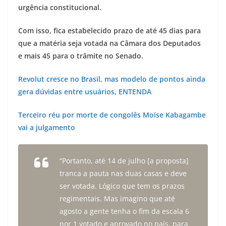
urgência constitucional.
Com isso, fica estabelecido prazo de até 45 dias para
que a matéria seja votada na Câmara dos Deputados
e mais 45 para o trâmite no Senado.
Revolut cresce no Brasil, mas modelo de pontos ainda
gera dúvidas entre usuários, ENTENDA
Terceiro réu por morte de congolês Moïse Kabagambe
vai a julgamento
“Portanto, até 14 de julho [a proposta]
tranca a pauta nas duas casas e deve
ser votada. Lógico que tem os prazos
regimentais. Mas imagino que até
agosto a gente tenha o fim da escala 6
por 1 votado e aprovado no país, para