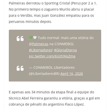
Palmeiras derrotou o Sporting Cristal (Peru) por 2 a 1.
No primeiro tempo o zagueiro Murilo abriu o placar
para o Verdão, mas Juan González empatou para os
peruanos minutos depois.
Tudo normal: mais uma vitória do
@Palmeiras
na CONMEBOL
#Libertadores
!
#GloriaEterna
pic.twitter.com/6Uzh9jpZma
— CONMEBOL Libertadores
(@LibertadoresBR)
April 16, 2026
E apenas aos 34 minutos da etapa final a equipe do
técnico Abel Ferreira garantiu a vitória, graças a gol em
cobrança de pênalti do argentino Flaco López.