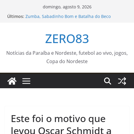
Pular
domingo, agosto 9, 2026
para
Últimos:
Zumba, Sabadinho Bom e Batalha do Beco
o
transformam o Centro Histórico em ponto de
encontro
conteúdo
ZERO83
Agosto terá dois eclipses; saiba como assistir aos
fenômenos
Prefeitura fecha ruas do Centro Histórico para
atividades esportivas e culturais no fim de
Notícias da Paraíba e Nordeste, futebol ao vivo, jogos,
semana
Copa do Nordeste
Batalha do Beco recebe Vulto MC e DJ Black neste
sábado com o apoio da Funjope
Aos 20 anos, chega notícia sobre ocorrido com o
filho de Wagner Moura
Este foi o motivo que
levou Oscar Schmidt a