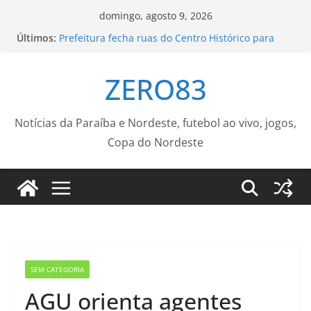
Pular
domingo, agosto 9, 2026
para
Últimos:
Prefeitura fecha ruas do Centro Histórico para
o
atividades esportivas e culturais no fim de
semana
conteúdo
ZERO83
Jovens negros do Rio e da Bahia recebem bolsa
para estudar no exterior
Confira a agenda do ‘Médico Na Praça’ para a
próxima semana – Agência de Notícias
Notícias da Paraíba e Nordeste, futebol ao vivo, jogos,
Secretaria Municipal de Saúde incentiva homens
Copa do Nordeste
a cuidar da saúde antes e durante a paternidade
Agosto terá dois eclipses; saiba como assistir aos
fenômenos
SEM CATEGORIA
AGU orienta agentes