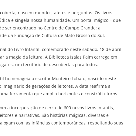
scoberta, nascem mundos, afetos e perguntas. Os livros
lúdica e singela nossa humanidade. Um portal mágico – que
de ser encontrado no Centro de Campo Grande: a
idade da Fundação de Cultura de Mato Grosso do Sul.
al do Livro Infantil, comemorado neste sábado, 18 de abril,
ar a magia da leitura. A Biblioteca Isaías Paim carrega em
ugares, um território de descobertas para todos.
ntil homenageia o escritor Monteiro Lobato, nascido neste
imaginário de gerações de leitores. A data reafirma a
 uma ferramenta que amplia horizontes e constrói futuros.
m a incorporação de cerca de 600 novos livros infantis,
itores e narrativas. São histórias mágicas, diversas e
ialogam com as infâncias contemporâneas, respeitando suas