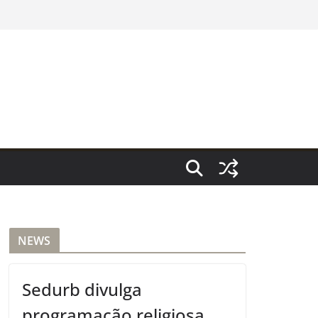
NEWS
Sedurb divulga
programação religiosa