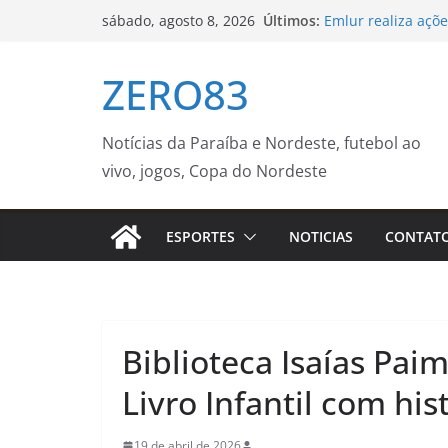
Pular
Últimos:
Emlur realiza açõ
sábado, agosto 8, 2026
para
cemitérios público
Sedurb divulga pr
o
ZERO83
públicos da Capita
conteúdo
Repertório de Cae
Brasil
Guarda Municipal 
Notícias da Paraíba e Nordeste, futebol ao
Ronda Maria da Pe
vivo, jogos, Copa do Nordeste
Janeiro
Ventania no Rio a
Brasileirão Femin
ESPORTES
NOTICIAS
CONTAT
Biblioteca Isaías Pai
Livro Infantil com hi
19 de abril de 2026