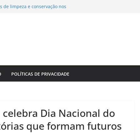
es de limpeza e conservação nos
s para o Dia dos Pais
ogramação religiosa nos cemitérios
l para o Dia dos Pais
tano Veloso embala show exclusivo na TV
capacita novos agentes para atuação na
nha – Prefeitura da Cidade do Rio de
dia Botafogo x Fluminense pelo
ino
O
POLÍTICAS DE PRIVACIDADE
m celebra Dia Nacional do
stórias que formam futuros