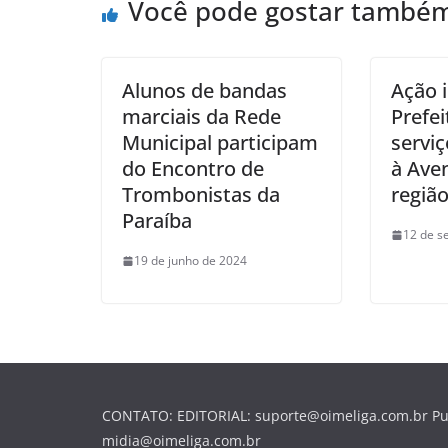
Você pode gostar també
Alunos de bandas
Ação 
marciais da Rede
Prefei
Municipal participam
serviç
do Encontro de
à Aven
Trombonistas da
região
Paraíba
12 de s
19 de junho de 2024
CONTATO: EDITORIAL: suporte@oimeliga.com.br Pu
midia@oimeliga.com.br