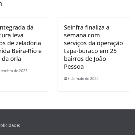
m
integrada da
Seinfra finaliza a
tura leva
semana com
os de zeladoria
serviços da operação
ida Beira-Rio e
tapa-buraco em 25
 da orla
bairros de João
Pessoa
etembro de 2025
8 de maio de 2026
blicidade: