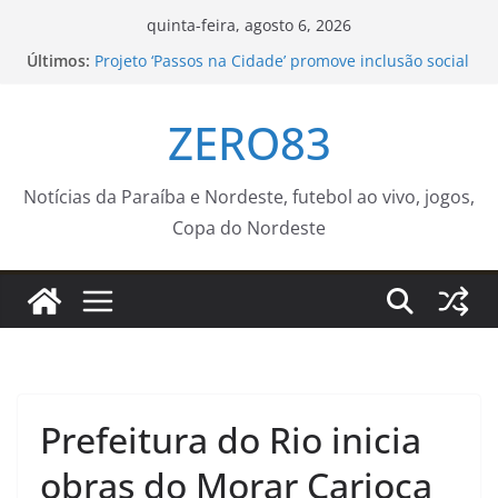
Pular
quinta-feira, agosto 6, 2026
para
Últimos:
Projeto ‘Passos na Cidade’ promove inclusão social
o
e fortalece cuidado em saúde mental por meio da
corrida
conteúdo
ZERO83
Empresas devem facilitar vacinação de
trabalhadores contra o sarampo
Piscinão de Ramos recebe serviço de manutenção
– Prefeitura da Cidade do Rio de Janeiro
Notícias da Paraíba e Nordeste, futebol ao vivo, jogos,
Confira as tabelas dos Jogos Escolares de
Copa do Nordeste
Sorocaba dos dias 10 a 14 de agosto – Agência de
Notícias
Nota de Pesar – IFSP
Prefeitura do Rio inicia
obras do Morar Carioca