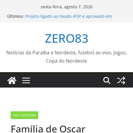
Pular
sexta-feira, agosto 7, 2026
para
Últimos:
Projeto ligado ao Neabi-IFSP é aprovado em
o
chamada internacional Fapesp–NRF – IFSP
Fundação Campeões do Amanhã amplia
conteúdo
ZERO83
experiências e leva time sub-14 de futebol para
amistoso em Natal
Prefeitura de Nova Iguaçu instala Gabinete de
Crise e reforça ações preventivas diante da
Notícias da Paraíba e Nordeste, futebol ao vivo, jogos,
previsão de ventos fortes
Copa do Nordeste
Desmatamento na Amazônia cai 36,87% no último
ano
Atenção, motoristas! – Prefeitura Estância
Turística Guaratinguetá
SEM CATEGORIA
Família de Oscar