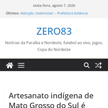
Pular
sexta-feira, agosto 7, 2026
para
Últimos:
Atenção, motoristas! – Prefeitura Estância
o
Turística Guaratinguetá
Projeto ligado ao Neabi-IFSP é aprovado em
conteúdo
ZERO83
chamada internacional Fapesp–NRF – IFSP
Fundação Campeões do Amanhã amplia
experiências e leva time sub-14 de futebol para
amistoso em Natal
Notícias da Paraíba e Nordeste, futebol ao vivo, jogos,
Prefeitura de Nova Iguaçu instala Gabinete de
Copa do Nordeste
Crise e reforça ações preventivas diante da
previsão de ventos fortes
Desmatamento na Amazônia cai 36,87% no último
ano
Artesanato indígena de
Mato Grosso do Sul é