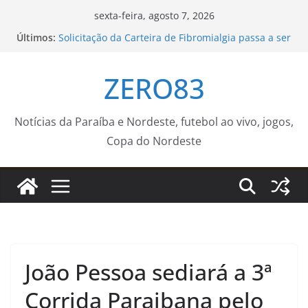
Pular
sexta-feira, agosto 7, 2026
para
Últimos:
Solicitação da Carteira de Fibromialgia passa a ser
o
exclusivamente pelo aplicativo João Pessoa na
Palma da Mão
conteúdo
ZERO83
Guaratinguetá realizará ação de vacinação contra
a Febre Amarela na região da Rocinha – Prefeitura
Estância Turística Guaratinguetá
Trump assina decretos e restringe cidadania por
Notícias da Paraíba e Nordeste, futebol ao vivo, jogos,
nascimento
Copa do Nordeste
Sintea promove encontro sobre autismo,
comunicação alternativa e inclusão em Sorocaba –
Agência de Notícias
Diálogos Internacionais apresenta experiência de
mobilidade estudantil em Portugal – IFSP
João Pessoa sediará a 3ª
Corrida Paraibana pelo