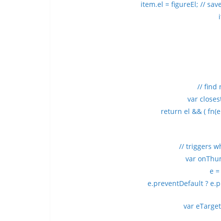
item.el = figureEl; // s
// find
var closest
return el && ( fn(el
// triggers 
var onThum
e =
e.preventDefault ? e.p
var eTarget