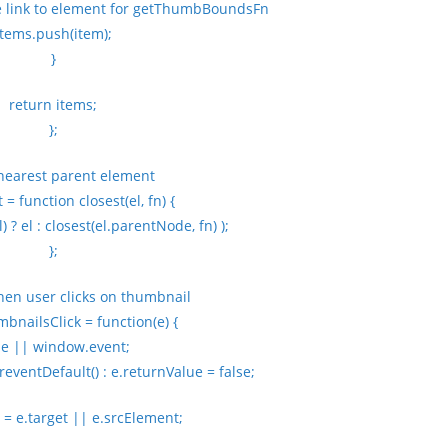
ave link to element for getThumbBoundsFn
items.push(item);
}
return items;
};
 nearest parent element
 = function closest(el, fn) {
) ? el : closest(el.parentNode, fn) );
};
when user clicks on thumbnail
bnailsClick = function(e) {
 e || window.event;
reventDefault() : e.returnValue = false;
 = e.target || e.srcElement;