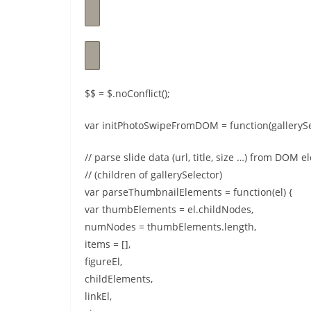
$$ = $.noConflict();
var initPhotoSwipeFromDOM = function(gallerySel
// parse slide data (url, title, size …) from DOM 
// (children of gallerySelector)
var parseThumbnailElements = function(el) {
var thumbElements = el.childNodes,
numNodes = thumbElements.length,
items = [],
figureEl,
childElements,
linkEl,