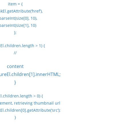
item = {
nkEl.getAttribute(‘href’),
parseInt(size[0], 10),
parseInt(size[1], 10)
};
eEl.children.length > 1) {
//
content
igureEl.children[1].innerHTML;
}
El.children.length > 0) {
ement, retrieving thumbnail url
l.children[0].getAttribute(‘src’);
}