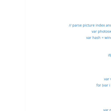
// parse picture index a
var photosw
var hash = win
i
var 
for (var i
var p