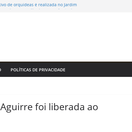
tivo de orquídeas é realizada no Jardim
orocaba neste sábado (8) – Agência de
de R$ 5 milhões vai reforçar a proteção da
5, principal acesso a Bonito. – Prefeitura
Bonito
ato Veterano 2026 segue com oito jogos
8) – Agência de Notícias
a em Salvador com música, poesia e grande
nvivência promovem saúde, autonomia e
O
POLÍTICAS DE PRIVACIDADE
vida para pessoas idosas em João Pessoa
guirre foi liberada ao