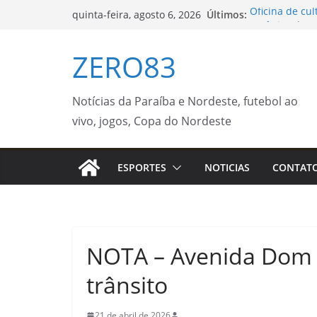
Pular
Últimos:
Oficina de cul
quinta-feira, agosto 6, 2026
para
Botânico de S
Notícias
o
ZERO83
Investimento 
conteúdo
fauna na MS-34
Municipal de 
Supercampeon
Notícias da Paraíba e Nordeste, futebol ao
neste sábado (
vivo, jogos, Copa do Nordeste
Flipelô começ
participação
Grupos de co
ESPORTES
NOTICIAS
CONTAT
qualidade de 
NOTA – Avenida Dom A
trânsito
21 de abril de 2026