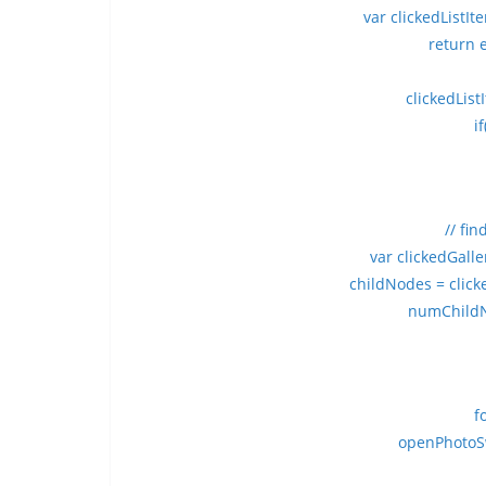
var clickedListIte
return 
clickedLis
i
// fin
var clickedGalle
childNodes = clic
numChildN
fo
openPhotoSwi