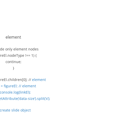
element
lude only element nodes
ureEl.nodeType !== 1) {
continue;
}
ureEl.children[0]; //
element
 = figureEl; //
element
 console.log(linkEl);
tAttribute(‘data-size’).split(‘x’);
 create slide object