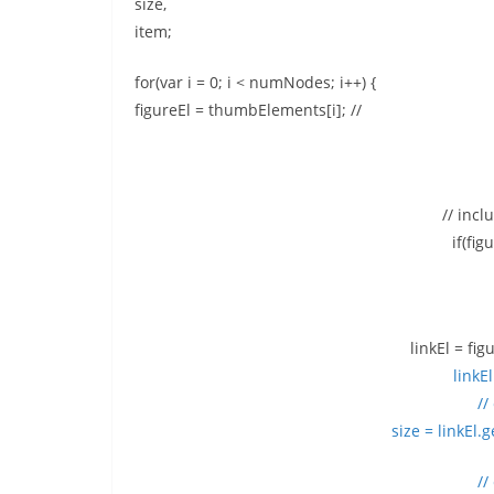
size,
item;
for(var i = 0; i < numNodes; i++) {
figureEl = thumbElements[i]; //
// inc
if(fig
linkEl = fig
linkEl
//
size = linkEl.ge
//