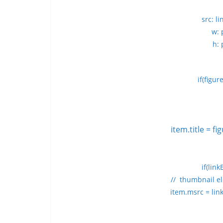
src: li
w: 
h: 
if(figur
item.title = f
if(link
//
thumbnail el
item.msrc = linkE