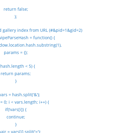
return false;
};
nd gallery index from URL (#&pid=1&gid=2)
ipeParseHash = function() {
dow.location.hash.substring(1),
params = {};
f(hash.length < 5) {
return params;
}
vars = hash.split('&');
 = 0; i < vars.length; i++) {
if(!vars[i]) {
continue;
}
air = vars[i].split('=');