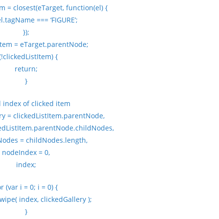
m = closest(eTarget, function(el) {
el.tagName === ‘FIGURE’;
});
tItem = eTarget.parentNode;
f(!clickedListItem) {
return;
}
d index of clicked item
ry = clickedListItem.parentNode,
kedListItem.parentNode.childNodes,
odes = childNodes.length,
nodeIndex = 0,
index;
r (var i = 0; i = 0) {
pe( index, clickedGallery );
}