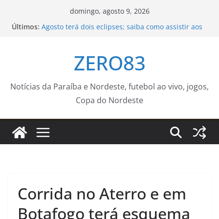
Pular
domingo, agosto 9, 2026
para
Últimos:
Agosto terá dois eclipses; saiba como assistir aos
o
fenômenos
Prefeitura de João Pessoa promove programação
conteúdo
ZERO83
com cultura, qualificação e empregabilidade para
jovens
Jovens negros do Rio e da Bahia recebem bolsa
para estudar no exterior
Notícias da Paraíba e Nordeste, futebol ao vivo, jogos,
Confira a agenda do ‘Médico Na Praça’ para a
Copa do Nordeste
próxima semana – Agência de Notícias
Secretaria Municipal de Saúde incentiva homens
a cuidar da saúde antes e durante a paternidade
Corrida no Aterro e em
Botafogo terá esquema