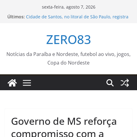
Pular
sexta-feira, agosto 7, 2026
para
Últimos:
Cidade de Santos, no litoral de São Paulo, registra
o
ventos de 109 km/h
Subprefeitura da Zona Sul remove 40 carcaças de
conteúdo
ZERO83
bicicletas abandonadas em Copacabana –
Prefeitura da Cidade do Rio de Janeiro
UEMS recebe inscrições de voluntários para
ensinarem Português para Migrantes
Notícias da Paraíba e Nordeste, futebol ao vivo, jogos,
Internacionais
Copa do Nordeste
Evento de adoção de cães do Canil Municipal de
Sorocaba é levado ao Carrefour Sônia Maria neste
sábado (8) – Agência de Notícias
Leo Bezerra sorteia apartamentos e realiza o
sonho da casa própria para 240 famílias
Governo de MS reforça
compromisso com a