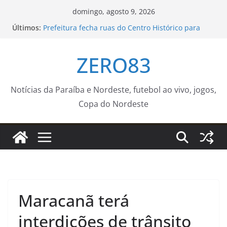
Pular
domingo, agosto 9, 2026
para
Últimos:
Prefeitura fecha ruas do Centro Histórico para
o
atividades esportivas e culturais no fim de
semana
conteúdo
ZERO83
Jovens negros do Rio e da Bahia recebem bolsa
para estudar no exterior
Confira a agenda do ‘Médico Na Praça’ para a
próxima semana – Agência de Notícias
Notícias da Paraíba e Nordeste, futebol ao vivo, jogos,
Secretaria Municipal de Saúde incentiva homens
Copa do Nordeste
a cuidar da saúde antes e durante a paternidade
Agosto terá dois eclipses; saiba como assistir aos
fenômenos
Maracanã terá
interdições de trânsito