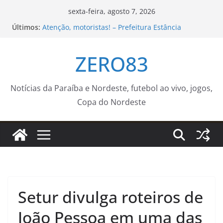
Pular
sexta-feira, agosto 7, 2026
para
Últimos:
Atenção, motoristas! – Prefeitura Estância
o
Turística Guaratinguetá
Projeto ligado ao Neabi-IFSP é aprovado em
conteúdo
ZERO83
chamada internacional Fapesp–NRF – IFSP
Fundação Campeões do Amanhã amplia
experiências e leva time sub-14 de futebol para
amistoso em Natal
Notícias da Paraíba e Nordeste, futebol ao vivo, jogos,
Prefeitura de Nova Iguaçu instala Gabinete de
Copa do Nordeste
Crise e reforça ações preventivas diante da
previsão de ventos fortes
Desmatamento na Amazônia cai 36,87% no último
ano
Setur divulga roteiros de
João Pessoa em uma das