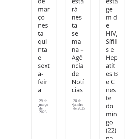
de
esta
esta
mar
rá
ge
ço
nes
m d
nes
ta
e
ta
se
HIV,
qui
ma
Sífili
nta
na –
s e
e
Agê
Hep
sext
ncia
atit
a-
de
es B
feir
Notí
e C
a
cias
nes
te
29 de
20 de
do
março
janeiro
de
de 2025
2023
min
go
(22)
na