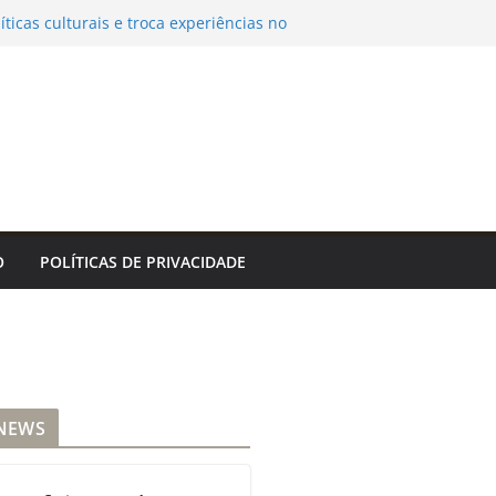
íticas culturais e troca experiências no
 – IFSP
Guaratinguetá divulga novo cronograma dos
 – Prefeitura Estância Turística
em ladrão de ar-condicionado no Centro do
a da Cidade do Rio de Janeiro
Orquestra Sinfônica e Hugo Rafael
rsário de 372 anos de Sorocaba – Agência
 indicia 16 pessoas por queda de avião da
O
POLÍTICAS DE PRIVACIDADE
NEWS