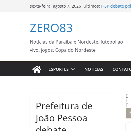
Pular
Últimos:
IFSP debate pol
sexta-feira, agosto 7, 2026
para
Forcult Sudeste
Prefeitura de 
o
ZERO83
editais da PNAB
conteúdo
Guaratinguetá
Guardas prend
Rio – Prefeitur
Notícias da Paraíba e Nordeste, futebol ao
Concertos com 
vivo, jogos, Copa do Nordeste
celebram anive
de Notícias
Polícia Federal
ESPORTES
NOTICIAS
CONTAT
Voepass
Prefeitura de
João Pessoa
debate