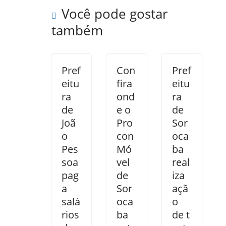
Você pode gostar
também
Pref
Con
Pref
eitu
fira
eitu
ra
ond
ra
de
e o
de
Joã
Pro
Sor
o
con
oca
Pes
Mó
ba
soa
vel
real
pag
de
iza
a
Sor
açã
salá
oca
o
rios
ba
de t