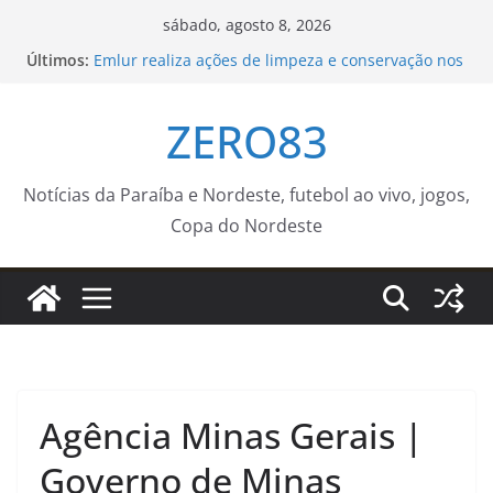
Pular
sábado, agosto 8, 2026
para
Últimos:
Emlur realiza ações de limpeza e conservação nos
o
cemitérios públicos para o Dia dos Pais
Sedurb divulga programação religiosa nos
conteúdo
ZERO83
cemitérios públicos da Capital para o Dia dos Pais
Repertório de Caetano Veloso embala show
exclusivo na TV Brasil
Guarda Municipal capacita novos agentes para
Notícias da Paraíba e Nordeste, futebol ao vivo, jogos,
atuação na Ronda Maria da Penha – Prefeitura da
Copa do Nordeste
Cidade do Rio de Janeiro
Ventania no Rio adia Botafogo x Fluminense pelo
Brasileirão Feminino
Agência Minas Gerais |
Governo de Minas