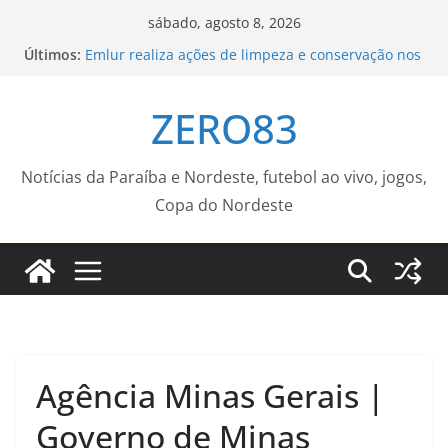
Pular
sábado, agosto 8, 2026
para
Últimos:
Emlur realiza ações de limpeza e conservação nos
o
cemitérios públicos para o Dia dos Pais
Sedurb divulga programação religiosa nos
conteúdo
ZERO83
cemitérios públicos da Capital para o Dia dos Pais
Repertório de Caetano Veloso embala show
exclusivo na TV Brasil
Guarda Municipal capacita novos agentes para
Notícias da Paraíba e Nordeste, futebol ao vivo, jogos,
atuação na Ronda Maria da Penha – Prefeitura da
Copa do Nordeste
Cidade do Rio de Janeiro
Ventania no Rio adia Botafogo x Fluminense pelo
Brasileirão Feminino
Agência Minas Gerais |
Governo de Minas