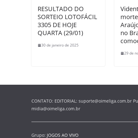
RESULTADO DO
Viden
SORTEIO LOTOFÁCIL
morte
3305 DE HOJE
Araúj
QUARTA (29/01)
no Bra
comoç
30 de janeiro de 2025
29 de n
CONTATO: EDITORIAL: suporte@oimeliga.com.br Pu
midia@oimeliga.com.br
Grupo:
JOGOS AO VIVO