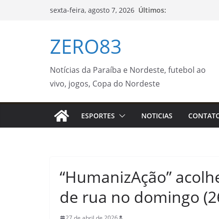
Pular
Últimos:
sexta-feira, agosto 7, 2026
para
o
ZERO83
conteúdo
Notícias da Paraíba e Nordeste, futebol ao
vivo, jogos, Copa do Nordeste
ESPORTES
NOTICIAS
CONTAT
“HumanizAção” acolhe
de rua no domingo (26
27 de abril de 2026