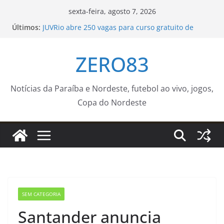
Pular
sexta-feira, agosto 7, 2026
para
Últimos:
JUVRio abre 250 vagas para curso gratuito de
o
redação e workshops de qualificação profissional
– Prefeitura da Cidade do Rio de Janeiro
conteúdo
ZERO83
Polícia Federal indicia 16 pessoas por queda de
avião da Voepass
IFSP debate políticas culturais e troca
experiências no Forcult Sudeste – IFSP
Notícias da Paraíba e Nordeste, futebol ao vivo, jogos,
Seinfra finaliza semana com operação tapa-
Copa do Nordeste
buraco e outros serviços de manutenção em 53
bairros
Novo curso no Qualifica Guará – Prefeitura
Estância Turística Guaratinguetá
SEM CATEGORIA
Santander anuncia