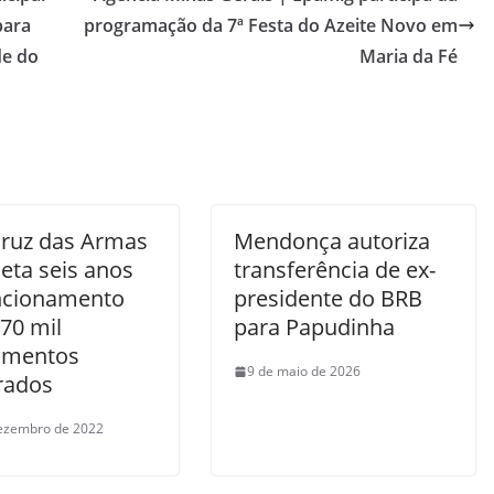
para
programação da 7ª Festa do Azeite Novo em
de do
Maria da Fé
ruz das Armas
Mendonça autoriza
eta seis anos
transferência de ex-
ncionamento
presidente do BRB
70 mil
para Papudinha
imentos
9 de maio de 2026
trados
ezembro de 2022