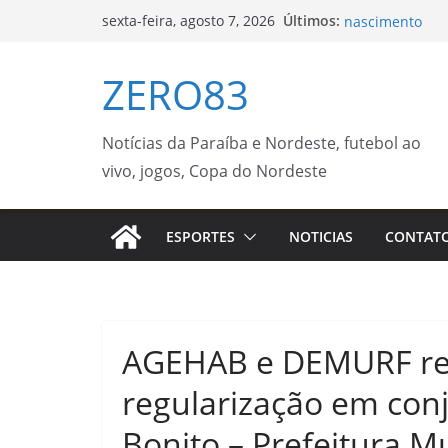
Trump assina d
Pular
Últimos:
sexta-feira, agosto 7, 2026
nascimento
para
Prefeitura ampl
o
Sul – Prefeitur
ZERO83
Taça Palácio do
conteúdo
domingo (9) – A
Prefeitura de J
Notícias da Paraíba e Nordeste, futebol ao
mulheres e ent
Guaratinguetá r
vivo, jogos, Copa do Nordeste
Amarela na regi
Turística Guara
ESPORTES
NOTICIAS
CONTAT
AGEHAB e DEMURF rea
regularização em conj
Bonito – Prefeitura M