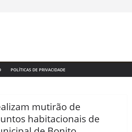
ecretos e restringe cidadania por
ia Rio Rotativo Digital para a orla da Zona
a da Cidade do Rio de Janeiro
s Tropeiros 2026 tem único jogo neste
gência de Notícias
oão Pessoa fortalece rede de proteção às
ende que acolher é salvar vidas
ealizará ação de vacinação contra a Febre
ão da Rocinha – Prefeitura Estância
tinguetá
O
POLÍTICAS DE PRIVACIDADE
lizam mutirão de
untos habitacionais de
unicipal de Bonito