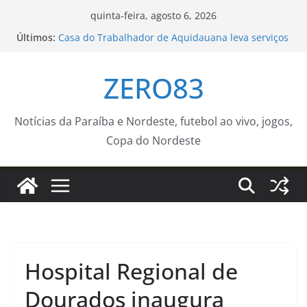
Pular
quinta-feira, agosto 6, 2026
para
Últimos:
Casa do Trabalhador de Aquidauana leva serviços
o
e orientações ao programa Meu Bairro Acontece
Leis do licenciamento ambiental são
conteúdo
ZERO83
inconstitucionais, avalia DPU
Procon Móvel atenderá na região central na
próxima semana – Agência de Notícias
Seu próximo emprego pode estar mais perto do
Notícias da Paraíba e Nordeste, futebol ao vivo, jogos,
que você imagina – Prefeitura Estância Turística
Copa do Nordeste
Guaratinguetá
Campanha Municipal de Vacinação Antirrábica
começa neste sábado – Prefeitura da Cidade do
Rio de Janeiro
Hospital Regional de
Dourados inaugura