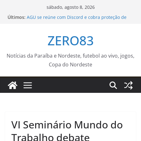
Pular
sábado, agosto 8, 2026
para
Últimos:
AGU se reúne com Discord e cobra proteção de
o
crianças na plataforma
Caravana do Cuidar da Prefeitura de João Pessoa
conteúdo
ZERO83
realiza mais de 300 atendimentos em Oitizeiro
A Operação Cata Bagulho atenderá o seguinte
bairro neste sábado, (08)
Prefeitura do Rio e AWS firmam acordo de até R$
Notícias da Paraíba e Nordeste, futebol ao vivo, jogos,
20,5 milhões em créditos de nuvem para
Copa do Nordeste
impulsionar startups – Prefeitura da Cidade do
Rio de Janeiro
Consultório Veterinário Móvel atenderá no Parque
São Bento na próxima semana – Agência de
Notícias
VI Seminário Mundo do
Trabalho debate