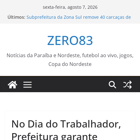
Pular
sexta-feira, agosto 7, 2026
para
Últimos:
Subprefeitura da Zona Sul remove 40 carcaças de
o
bicicletas abandonadas em Copacabana –
Prefeitura da Cidade do Rio de Janeiro
conteúdo
ZERO83
Fundação Campeões do Amanhã amplia
experiências e leva time sub-14 de futebol para
amistoso em Natal
Prefeitura de Nova Iguaçu instala Gabinete de
Notícias da Paraíba e Nordeste, futebol ao vivo, jogos,
Crise e reforça ações preventivas diante da
Copa do Nordeste
previsão de ventos fortes
Desmatamento na Amazônia cai 36,87% no último
ano
Atenção, motoristas! – Prefeitura Estância
Turística Guaratinguetá
No Dia do Trabalhador,
Prefeitura garante