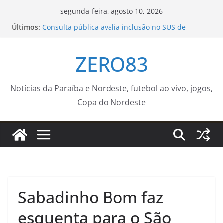
Pular
segunda-feira, agosto 10, 2026
para
Últimos:
Consulta pública avalia inclusão no SUS de
o
remédio para hipertensão
Banco de Leite do ICV intensifica ações do Agosto
conteúdo
ZERO83
Dourado e fortalece rede de apoio à
amamentação
Nova Iguaçu lança II Torneio de Xadrez da Rede
Municipal
Notícias da Paraíba e Nordeste, futebol ao vivo, jogos,
Pequenos Guardiões contra a Dengue
–
Copa do Nordeste
Prefeitura Estância Turística Guaratinguetá
Nave Empreendedora, um novo serviço de
capacitação e suporte para o carioca – Prefeitura
da Cidade do Rio de Janeiro
Sabadinho Bom faz
esquenta para o São