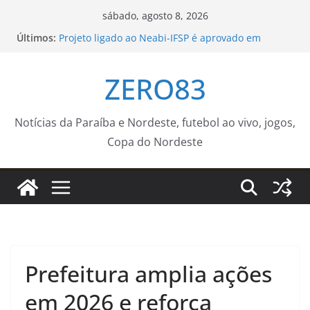
Pular
sábado, agosto 8, 2026
para
Últimos:
Projeto ligado ao Neabi-IFSP é aprovado em
o
chamada internacional Fapesp–NRF – IFSP
AGU se reúne com Discord e cobra proteção de
conteúdo
ZERO83
crianças na plataforma
Profissionais da Educação Infantil da Rede
Municipal de João Pessoa participam de formação
imersiva
Notícias da Paraíba e Nordeste, futebol ao vivo, jogos,
Neste sábado (08), a Prefeitura de Guaratinguetá
Copa do Nordeste
realiza mais uma edição do programa “Sábado
Saúde”
Cras Móvel estará na UBS Vitória Régia na
próxima quarta-feira (12) – Agência de Notícias
Prefeitura amplia ações
em 2026 e reforça