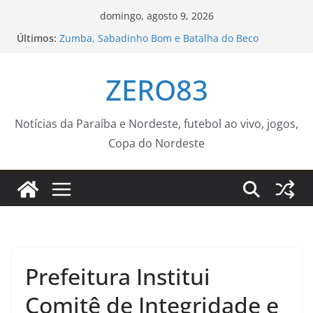
Pular
domingo, agosto 9, 2026
para
Últimos:
Zumba, Sabadinho Bom e Batalha do Beco
o
transformam o Centro Histórico em ponto de
encontro
conteúdo
ZERO83
Agosto terá dois eclipses; saiba como assistir aos
fenômenos
Prefeitura fecha ruas do Centro Histórico para
atividades esportivas e culturais no fim de
Notícias da Paraíba e Nordeste, futebol ao vivo, jogos,
semana
Copa do Nordeste
Batalha do Beco recebe Vulto MC e DJ Black neste
sábado com o apoio da Funjope
Aos 20 anos, chega notícia sobre ocorrido com o
filho de Wagner Moura
Prefeitura Institui
Comitê de Integridade e