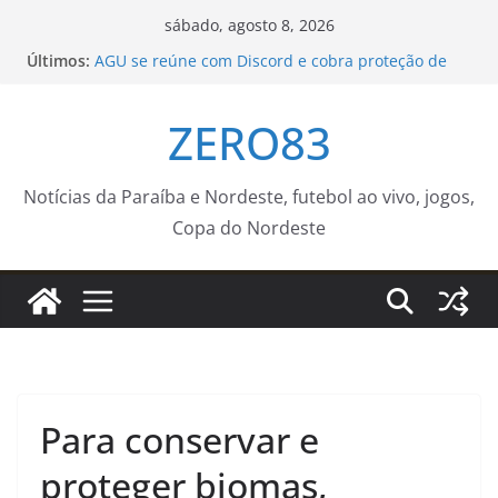
Pular
sábado, agosto 8, 2026
para
Últimos:
AGU se reúne com Discord e cobra proteção de
o
crianças na plataforma
Caravana do Cuidar da Prefeitura de João Pessoa
conteúdo
ZERO83
realiza mais de 300 atendimentos em Oitizeiro
A Operação Cata Bagulho atenderá o seguinte
bairro neste sábado, (08)
Prefeitura do Rio e AWS firmam acordo de até R$
Notícias da Paraíba e Nordeste, futebol ao vivo, jogos,
20,5 milhões em créditos de nuvem para
Copa do Nordeste
impulsionar startups – Prefeitura da Cidade do
Rio de Janeiro
Consultório Veterinário Móvel atenderá no Parque
São Bento na próxima semana – Agência de
Notícias
Para conservar e
proteger biomas,