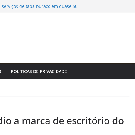
za serviços de tapa-buraco em quase 50
 quinta-feira
 Sul terá chuva intensa e ventos de até 100
tes Urbanas da Comlurb prorroga até 20 de
ra Renascimento Urbano, reunindo arte,
reza – Prefeitura da Cidade do Rio de Janeiro
ação de capas de vinil é atração nas
unicipais de Sorocaba – Agência de Notícias
/2026: IFSP abre chamada para projetos de
 acesso, permanência e êxito estudantil –
O
POLÍTICAS DE PRIVACIDADE
dio a marca de escritório do