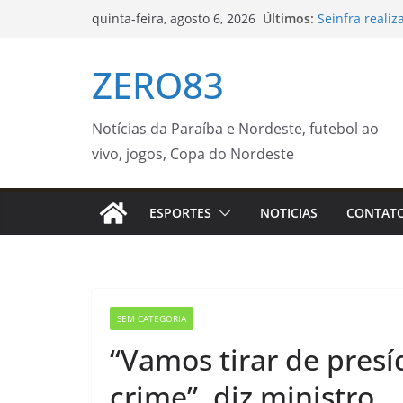
Pular
Últimos:
Seinfra reali
quinta-feira, agosto 6, 2026
para
bairros nesta
Rio Grande do
o
ZERO83
km/h
conteúdo
Galpão das Ar
agosto a most
música e natu
Notícias da Paraíba e Nordeste, futebol ao
Oficina de cri
vivo, jogos, Copa do Nordeste
Bibliotecas M
Edital nº 144
extensão para
ESPORTES
NOTICIAS
CONTAT
IFSP
SEM CATEGORIA
“Vamos tirar de presí
crime”, diz ministro