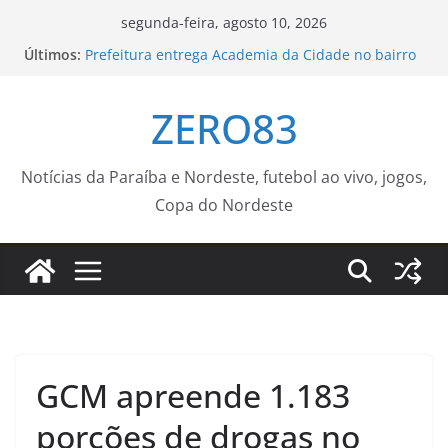
Pular
segunda-feira, agosto 10, 2026
para
Últimos:
Prefeitura entrega Academia da Cidade no bairro
o
dos Bancários e amplia acesso gratuito à
atividade física
conteúdo
ZERO83
Memória é fundamental na literatura, diz escritor
Milton Hatoum
Moradores da 2ª, 3ª e 14ª Regiões participam de
audiência pública do ‘Você Prefeito’ em
Notícias da Paraíba e Nordeste, futebol ao vivo, jogos,
Mangabeira
Copa do Nordeste
Agosto Dourado reforça a importância da
amamentação e da vacinação para a saúde das
crianças
Jovem falece ao lado da mãe e da avó
GCM apreende 1.183
porções de drogas no