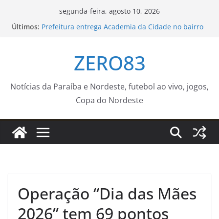
Pular
segunda-feira, agosto 10, 2026
para
Últimos:
Prefeitura entrega Academia da Cidade no bairro
o
dos Bancários e amplia acesso gratuito à
atividade física
conteúdo
ZERO83
Memória é fundamental na literatura, diz escritor
Milton Hatoum
Moradores da 2ª, 3ª e 14ª Regiões participam de
audiência pública do ‘Você Prefeito’ em
Notícias da Paraíba e Nordeste, futebol ao vivo, jogos,
Mangabeira
Copa do Nordeste
Agosto Dourado reforça a importância da
amamentação e da vacinação para a saúde das
crianças
Jovem falece ao lado da mãe e da avó
Operação “Dia das Mães
2026” tem 69 pontos