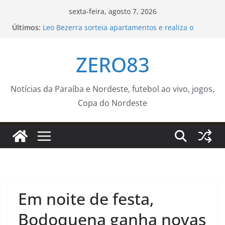
Pular
sexta-feira, agosto 7, 2026
para
Últimos:
Leo Bezerra sorteia apartamentos e realiza o
o
sonho da casa própria para 240 famílias
Atenção, motoristas! – Prefeitura Estância
conteúdo
ZERO83
Turística Guaratinguetá
Subprefeitura da Zona Sul remove 40 carcaças de
bicicletas abandonadas em Copacabana –
Prefeitura da Cidade do Rio de Janeiro
Notícias da Paraíba e Nordeste, futebol ao vivo, jogos,
UEMS recebe inscrições de voluntários para
Copa do Nordeste
ensinarem Português para Migrantes
Internacionais
Evento de adoção de cães do Canil Municipal de
Sorocaba é levado ao Carrefour Sônia Maria neste
sábado (8) – Agência de Notícias
Em noite de festa,
Bodoquena ganha novas