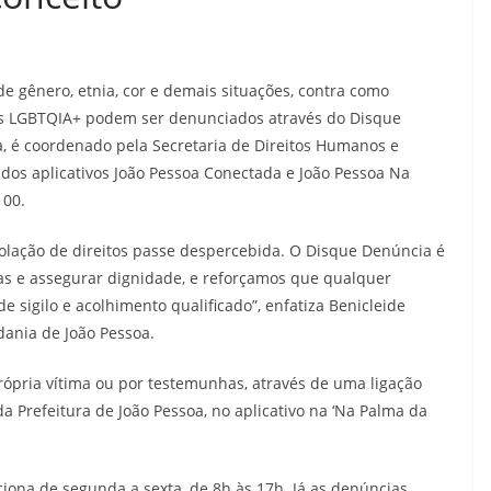
de gênero, etnia, cor e demais situações, contra como
icos LGBTQIA+ podem ser denunciados através do Disque
a, é coordenado pela Secretaria de Direitos Humanos e
dos aplicativos João Pessoa Conectada e João Pessoa Na
100.
lação de direitos passe despercebida. O Disque Denúncia é
s e assegurar dignidade, e reforçamos que qualquer
 sigilo e acolhimento qualificado”, enfatiza Benicleide
dania de João Pessoa.
rópria vítima ou por testemunhas, através de uma ligação
da Prefeitura de João Pessoa, no aplicativo na ‘Na Palma da
nciona de segunda a sexta, de 8h às 17h. Já as denúncias