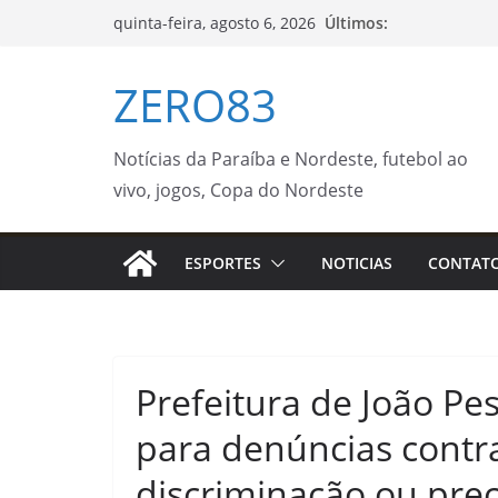
Pular
Últimos:
quinta-feira, agosto 6, 2026
para
o
ZERO83
conteúdo
Notícias da Paraíba e Nordeste, futebol ao
vivo, jogos, Copa do Nordeste
ESPORTES
NOTICIAS
CONTAT
Prefeitura de João Pes
para denúncias contra
discriminação ou pre