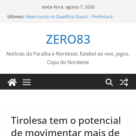
Pular
sexta-feira, agosto 7, 2026
para
Últimos:
Novo curso no Qualifica Guará – Prefeitura
o
Estância Turística Guaratinguetá
Concertos com Orquestra Sinfônica e Hugo Rafael
conteúdo
ZERO83
celebram aniversário de 372 anos de Sorocaba –
Agência de Notícias
Polícia Federal indicia 16 pessoas por queda de
avião da Voepass
Notícias da Paraíba e Nordeste, futebol ao vivo, jogos,
IFSP debate políticas culturais e troca
Copa do Nordeste
experiências no Forcult Sudeste – IFSP
Seinfra finaliza semana com operação tapa-
buraco e outros serviços de manutenção em 53
bairros
Tirolesa tem o potencial
de movimentar mais de