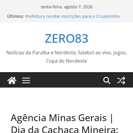
Pular
sexta-feira, agosto 7, 2026
para
Últimos:
Prefeitura recebe inscrições para o Cruzeirinho
o
2026 até a próxima sexta-feira (14) – Agência de
Notícias
conteúdo
ZERO83
Leo Bezerra sorteia apartamentos e realiza o
sonho da casa própria para 240 famílias
Cidade de Santos, no litoral de São Paulo, registra
ventos de 109 km/h
Notícias da Paraíba e Nordeste, futebol ao vivo, jogos,
Incêndio na Serra do Vulcão é controlado após
Copa do Nordeste
mais de 11 horas de combate
Cinema Pontos MIS | Programação de Agosto –
Prefeitura Estância Turística Guaratinguetá
Agência Minas Gerais |
Dia da Cachaça Mineira: