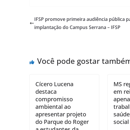
IFSP promove primeira audiência pública p
implantação do Campus Serrana – IFSP
Você pode gostar també
Cícero Lucena
MS re
destaca
em re
compromisso
apen
ambiental ao
traba
apresentar projeto
saúde
do Parque do Roger
social
a estudantes da