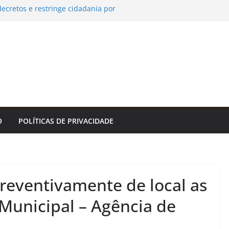
ecretos e restringe cidadania por
ia Rio Rotativo Digital para a orla da Zona
a da Cidade do Rio de Janeiro
os Tropeiros 2026 tem único jogo neste
Agência de Notícias
oão Pessoa fortalece rede de proteção às
ende que acolher é salvar vidas
realizará ação de vacinação contra a Febre
ião da Rocinha – Prefeitura Estância
atinguetá
O
POLÍTICAS DE PRIVACIDADE
preventivamente de local as
 Municipal – Agência de