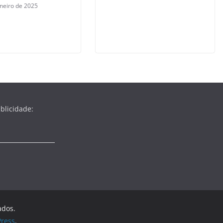
aneiro de 2025
blicidade:
ados.
ress
.