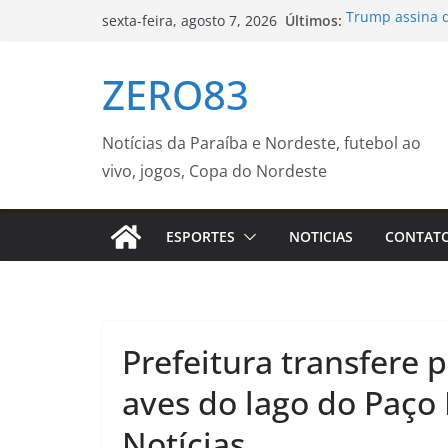
Pular
Últimos:
Trump assina d
sexta-feira, agosto 7, 2026
para
nascimento
Prefeitura ampl
o
ZERO83
Sul – Prefeitur
conteúdo
Taça Palácio d
domingo (9) – 
Prefeitura de J
Notícias da Paraíba e Nordeste, futebol ao
mulheres e ent
vivo, jogos, Copa do Nordeste
Guaratinguetá 
Amarela na reg
Turística Guar
ESPORTES
NOTICIAS
CONTAT
Prefeitura transfere 
aves do lago do Paço
Notícias