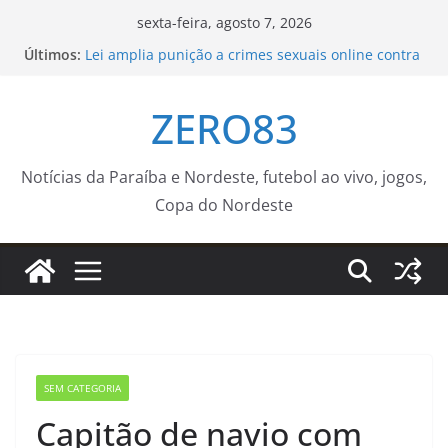
Pular
sexta-feira, agosto 7, 2026
para
Últimos:
Lei amplia punição a crimes sexuais online contra
o
crianças; entenda
Cinema Pontos MIS | Programação de Agosto –
conteúdo
ZERO83
Prefeitura Estância Turística Guaratinguetá
Prefeitura recebe inscrições para o Cruzeirinho
2026 até a próxima sexta-feira (14) – Agência de
Notícias
Notícias da Paraíba e Nordeste, futebol ao vivo, jogos,
IFSP cria grupo de trabalho para revisar resolução
Copa do Nordeste
sobre atribuições docentes – IFSP
Secretaria da Receita prorroga prazo para
pagamento do ISS de julho
SEM CATEGORIA
Capitão de navio com