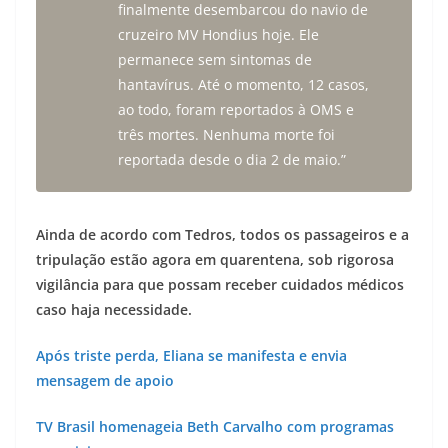
finalmente desembarcou do navio de
cruzeiro MV Hondius hoje. Ele
permanece sem sintomas de
hantavírus. Até o momento, 12 casos,
ao todo, foram reportados à OMS e
três mortes. Nenhuma morte foi
reportada desde o dia 2 de maio.”
Ainda de acordo com Tedros, todos os passageiros e a
tripulação estão agora em quarentena, sob rigorosa
vigilância para que possam receber cuidados médicos
caso haja necessidade.
Após triste perda, Eliana se manifesta e envia
mensagem de apoio
TV Brasil homenageia Beth Carvalho com programas